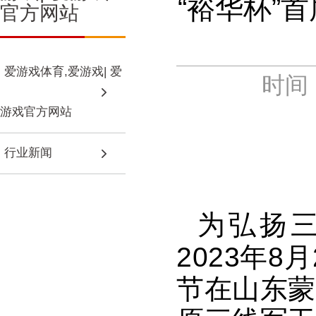
“裕华杯”
官方网站
爱游戏体育,爱游戏| 爱
时间：2
游戏官方网站
“裕华杯
行业新闻
为弘扬
2023
8
年
月
节在山东蒙