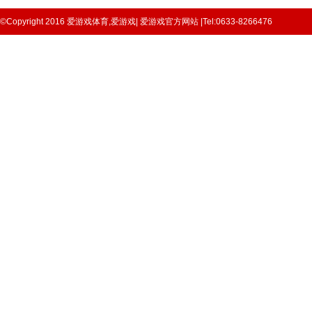
©Copyright 2016 爱游戏体育,爱游戏| 爱游戏官方网站 |Tel:0633-8266476